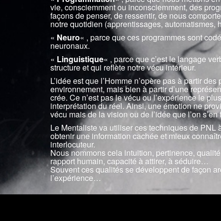
vie, consciemment ou inconsciemment, des progr
façons de penser, de ressentir, de nous compor
notre quotidien (apprentissages, automatismes, h
«
Neuro
« , parce que ces programmes sont codés 
neuronaux.
«
Linguistique
« , parce que c’est le langage ver
structure et qui reflète notre vécu intérieur.
L’idée est que l’Homme n’opère pas à partir des 
environnement, mais bien à partir d’une représentat
crée. Ce n’est pas le vécu ou l’expérience le plu
interprétation du réel. Ainsi, une émotion ne pro
vécu mais de la vision ou de l’idée que l’on s’en f
Le Mentaliste va utiliser ces techniques de PNL à
obtenir une information cachée et mieux connaîtr
interlocuteur.
Nous nommons cela intuition, pertinence, qualité
rapport humain, capacité à attirer, à séduire…
Souvent ces qualités se développent de façon ar
l’expérience…