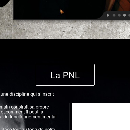
La PNL
 une discipline qui s’inscrit
ain construit sa propre
et comment il peut la
ts, du fonctionnement mental
place tout au long de notre