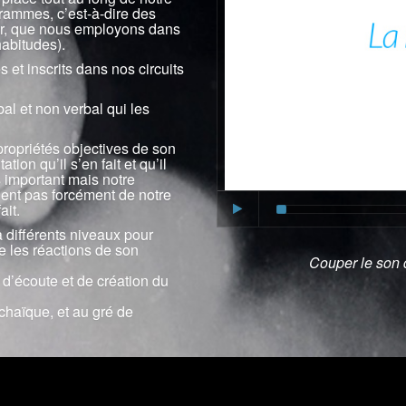
ammes, c’est-à-dire des
ter, que nous employons dans
abitudes).
et inscrits dans nos circuits
bal et non verbal qui les
propriétés objectives de son
ion qu’il s’en fait et qu’il
s important mais notre
vient pas forcément de notre
ait.
 différents niveaux pour
e les réactions de son
Couper le son d
 d’écoute et de création du
chaïque, et au gré de