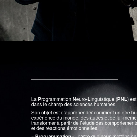
La
P
rogrammation
N
euro-
L
inguistique (
PNL
) est
dans le champ des sciences humaines.
Son objet est d’appréhender comment un être hum
expérience du monde, des autres et de lui-même 
transformer à partir de l’étude des comportemen
et des réactions émotionnelles.
«
Programmation
« , parce que nous mettons en 