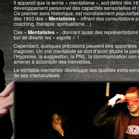
Il apparaît que le terme «
mentalisme »
, soit défini dès 1
développement personnel des capacités sensorielles et c
Ce premier sens historique, est mondialement popularisé 
dès 1903 des «
Mentalistes
» offrant des consultations 
coaching, thérapie, spiritualisme…)
Ces «
Mentalistes
» , donnant aussi des représentations 
but de divertir les «
esprits
» !
Cependant, quelques précisions peuvent être apportées :
magicien. Un vrai mentaliste se doit d’avoir étudié le par
l’Hypnose, la suggestion, la PNL, la communication non v
amener à accomplir des merveilles.
Le véritable mentaliste développe des qualités extra-senso
de ses interlocuteurs.