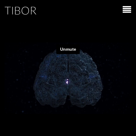
Issu du monde de l’illusionnisme, Tibor pratique le mentalisme de
scène. Son objectif est avant tout de divertir le public, de lui faire vivre
des émotions fortes et de lui procurer des souvenirs inoubliables.