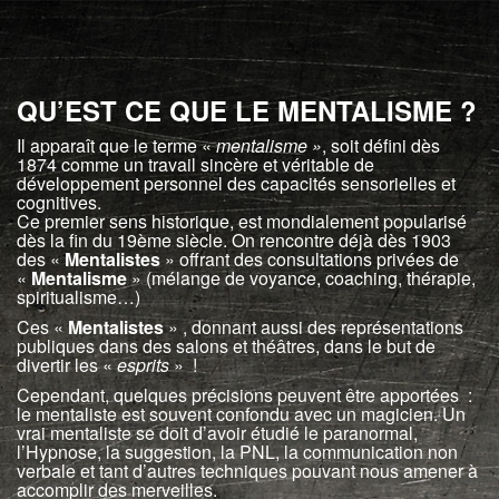
QU’EST CE QUE LE MENTALISME ?
Il apparaît que le terme «
mentalisme »
, soit défini dès
1874 comme un travail sincère et véritable de
développement personnel des capacités sensorielles et
cognitives.
Ce premier sens historique, est mondialement popularisé
dès la fin du 19ème siècle. On rencontre déjà dès 1903
des «
Mentalistes
» offrant des consultations privées de
«
Mentalisme
» (mélange de voyance, coaching, thérapie,
spiritualisme…)
Ces «
Mentalistes
» , donnant aussi des représentations
publiques dans des salons et théâtres, dans le but de
divertir les «
esprits
» !
Cependant, quelques précisions peuvent être apportées :
le mentaliste est souvent confondu avec un magicien. Un
vrai mentaliste se doit d’avoir étudié le paranormal,
l’Hypnose, la suggestion, la PNL, la communication non
verbale et tant d’autres techniques pouvant nous amener à
accomplir des merveilles.